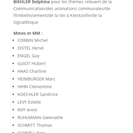
BIEHLER Delphine
pour les thèmes relevant de la
Communication/des animations communales/de
l’Embellissement/de la Vie à Kientzville/de la
Signalétique
Mmes et MM :
CORBIN Michel
DISTEL Hervé
ENGEL Guy
GUIOT HUbert
HAAS Charline
HEIMBURGER Marc
HIHN Clémentine
KOECHLER Sandrine
LEVY Estelle
RIFF Anne
RUHLMANN Gwenaëlle
SCHMITT Thomas
SCHNELL Yves