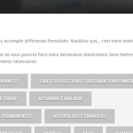
 accomplir différentes formalités: N’oubliez pas… c’est votre intérê
ie où vous pourrez faire votre déclaration domiciliaire, faire mettre 
nements nécessaires.
URANCES
CARTE D’ÉLECTEUR ET DÉCLARATION DOMICIL
ÉTRIQUE
ASSURANCE MALADIE
ES PERMANENCES
ACCUEIL DES ÉTRANGERS