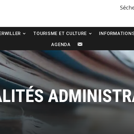
Sécheress
ERWILLER
TOURISME ET CULTURE
INFORMATION
C
AGENDA
O
N
T
A
C
T
LITÉS ADMINISTR