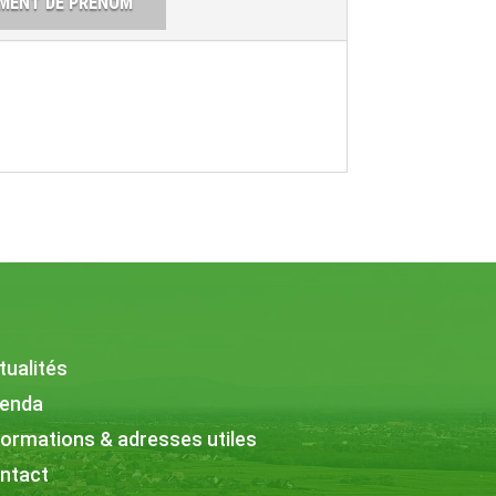
MENT DE PRÉNOM
tualités
enda
formations & adresses utiles
ntact