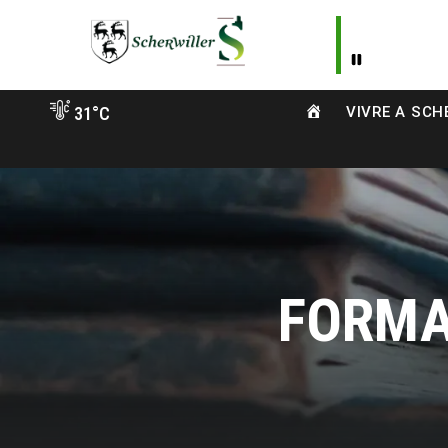
Aller
vers
contenu
A
31°C
VIVRE A SCH
C
C
U
E
I
L
FORMA