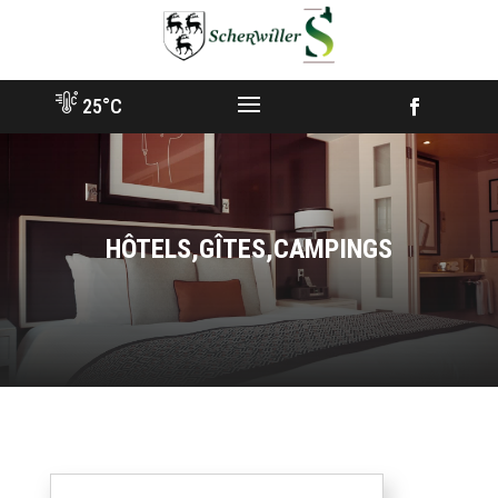
Aller
vers
contenu
25°C
Facebook
HÔTELS,GÎTES,CAMPINGS