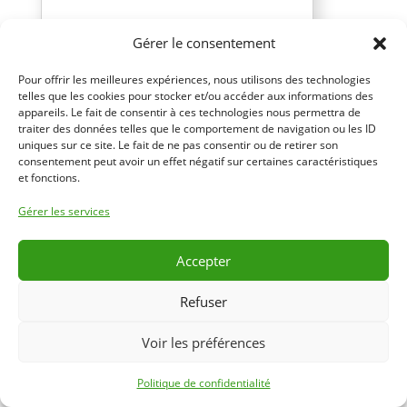
Gérer le consentement
Pour offrir les meilleures expériences, nous utilisons des technologies
telles que les cookies pour stocker et/ou accéder aux informations des
LES LAVANDIÈRES
appareils. Le fait de consentir à ces technologies nous permettra de
Gîte
traiter des données telles que le comportement de navigation ou les ID
uniques sur ce site. Le fait de ne pas consentir ou de retirer son
Mme Fayssale HANNOU
consentement peut avoir un effet négatif sur certaines caractéristiques
78 rue de la Gare
et fonctions.
67750 SCHERWILLER
Gérer les services
06.75.15.18.02
fayssale.hannou@hotmail.fr
Accepter
Refuser
Voir les préférences
LES TILLEULS
Gîte
Politique de confidentialité
M. Pierre LIEBES