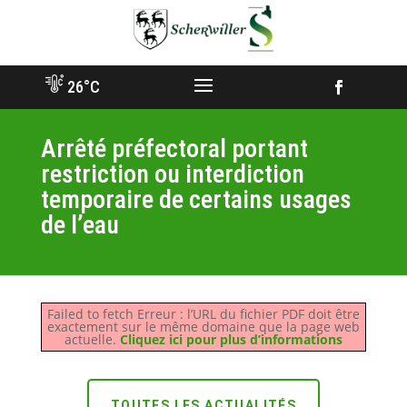
Aller
vers
contenu
26°C
Facebook
Arrêté préfectoral portant
restriction ou interdiction
temporaire de certains usages
de l’eau
Failed to fetch Erreur : l’URL du fichier PDF doit être
exactement sur le même domaine que la page web
actuelle.
Cliquez ici pour plus d’informations
TOUTES LES ACTUALITÉS