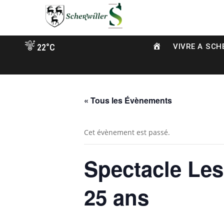
Aller
vers
contenu
A
22°C
VIVRE A SCH
C
C
U
E
I
« Tous les Évènements
L
Cet évènement est passé.
Spectacle Les
25 ans