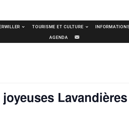
ERWILLER
TOURISME ET CULTURE
INFORMATION
C
AGENDA
O
N
T
A
C
T
 joyeuses Lavandières 