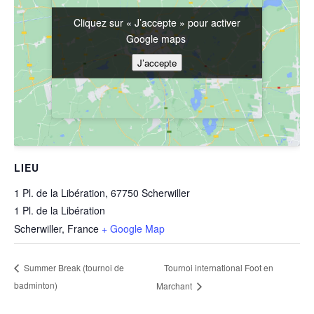
Cliquez sur « J’accepte » pour activer
Cliquez sur « J’accepte » pour activer
Google maps
Google maps
J’accepte
J’accepte
LIEU
1 Pl. de la Libération, 67750 Scherwiller
1 Pl. de la Libération
Scherwiller
,
France
+ Google Map
Tournoi international Foot en
Summer Break (tournoi de
badminton)
Marchant